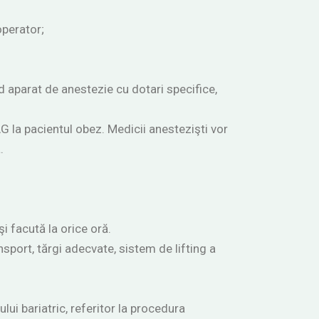
operator;
d aparat de anestezie cu dotari specifice,
G la pacientul obez. Medicii anestezişti vor
.
i facută la orice oră.
sport, tărgi adecvate, sistem de lifting a
ui bariatric, referitor la procedura