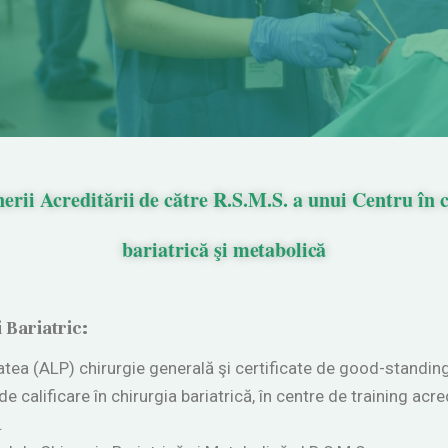
nerii
Acreditării
de
către
R.S.M.S.
a unui Centru în c
bariatrică şi
metabolică
 Bariatric:
itatea (ALP) chirurgie generală şi certificate de good-standin
de calificare în chirurgia bariatrică, în centre de training acre
.