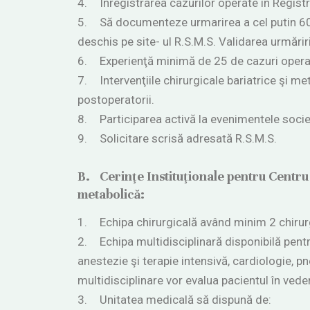
4.
Înregistrarea cazurilor operate în Registr
5.
Să documenteze urmarirea a cel putin 60%
deschis pe site- ul R.S.M.S. Validarea urmărir
6.
Experienţă minimă de 25 de cazuri opera
7.
Intervenţiile chirurgicale bariatrice şi m
postoperatorii.
8.
Participarea activă la evenimentele societ
9.
Solicitare scrisă adresată R.S.M.S.
B.
Cerinţe Instituţionale pentru Centru 
metabolică:
1.
Echipa chirurgicală având minim 2 chirurgi
2.
Echipa multidisciplinară disponibilă pentr
anestezie şi terapie intensivă, cardiologie, p
multidisciplinare vor evalua pacientul în vede
3.
Unitatea medicală să dispună de: