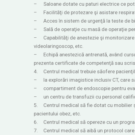
–
Saloane dotate cu paturi electrice ce pot 
–
Facilităţi de protezare şi asistare respir
–
Acces în sistem de urgenţă la teste de 
–
Sală de operaţie cu masă de operaţie pentr
–
Capabilităţi de anestezie şi monitorizare
videolaringoscop, etc.
–
Echipă anestezică antrenată, având cursur
prezenta certificate de competenţă sau scriso
4.
Centrul medical trebuie săofere pacienţi
–
la explorări imagistice inclusiv CT, care s
–
compartiment de endoscopie pentru evalua
–
un centru de transfuzii cu personal califi
5.
Centrul medical să fie dotat cu mobilier ş
pacientului obez, etc.
6.
Centrul medical să opereze cu un program
7.
Centrul medical să aibă un protocol care 