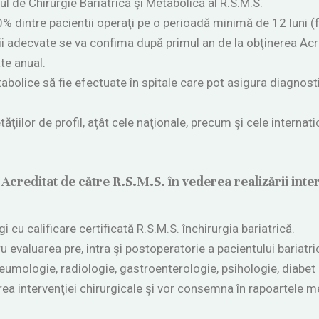
ul de Chirurgie Bariatrică şi Metabolică al R.S.M.S.
 dintre pacientii operaţi pe o perioadă minimă de 12 luni (fo
ii adecvate se va confima după primul an de la obţinerea Acre
te anual.
etabolice să fie efectuate în spitale care pot asigura diagnos
ăţiilor de profil, aţât cele naţionale, precum şi cele internati
Acreditat de către R.S.M.S. în vederea realizării inter
 cu calificare certificată R.S.M.S. închirurgia bariatrică.
u evaluarea pre, intra şi postoperatorie a pacientului bariatr
neumologie, radiologie, gastroenterologie, psihologie, diabet 
rea intervenţiei chirurgicale şi vor consemna în rapoartele m