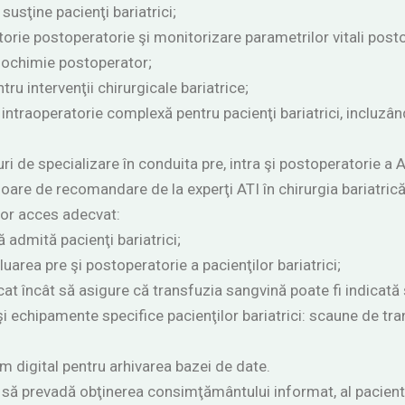
susţine pacienţi bariatrici;
atorie postoperatorie şi monitorizare parametrilor vitali post
biochimie postoperator;
u intervenţii chirurgicale bariatrice;
 intraoperatorie complexă pentru pacienţi bariatrici, incluzân
i de specializare în conduita pre, intra şi postoperatorie a A
are de recomandare de la experţi ATI în chirurgia bariatrică
lor acces adecvat:
ă admită pacienţi bariatrici;
rea pre şi postoperatorie a pacienţilor bariatrici;
cat încât să asigure că transfuzia sangvină poate fi indicată ş
i echipamente specifice pacienţilor bariatrici: scaune de tran
 digital pentru arhivarea bazei de date.
să prevadă obţinerea consimţământului informat, al pacientul