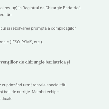
llow-up) în Registrul de Chirurgie Bariatrică
ditării.
ticul şi rezolvarea promptă a complicaţiilor
onale (IFSO, RSMS, etc.).
venţiilor de chirurgie bariatrică şi
ic cuprinzând următoarele specialităţi:
şi boli de nutriţie. Membri echipei
edicale.